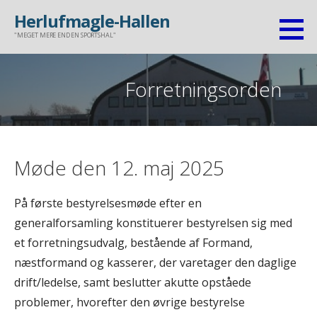
Gå
Herlufmagle-Hallen
til
"MEGET MERE END EN SPORTSHAL"
indhold
Forretningsorden
Møde den 12. maj 2025
På første bestyrelsesmøde efter en
generalforsamling konstituerer bestyrelsen sig med
et forretningsudvalg, bestående af Formand,
næstformand og kasserer, der varetager den daglige
drift/ledelse, samt beslutter akutte opståede
problemer, hvorefter den øvrige bestyrelse