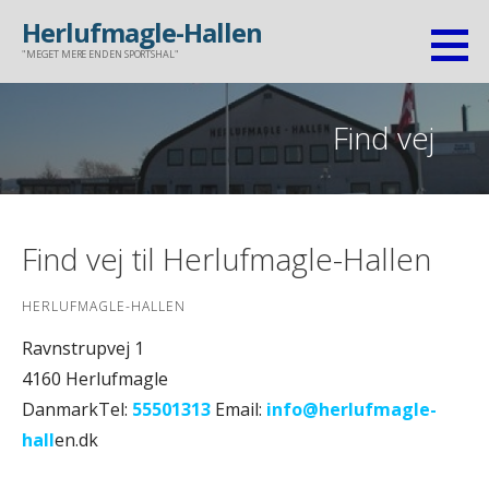
Gå
Herlufmagle-Hallen
til
"MEGET MERE END EN SPORTSHAL"
indhold
Find vej
Find vej til Herlufmagle-Hallen
HERLUFMAGLE-HALLEN
Ravnstrupvej 1
4160 Herlufmagle
DanmarkTel:
55501313
Email:
info@herlufmagle-
hall
en.dk