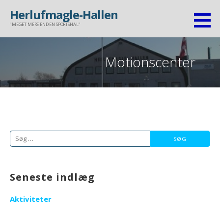
Gå
Herlufmagle-Hallen
til
"MEGET MERE END EN SPORTSHAL"
indhold
Motionscenter
Søg
efter:
Seneste indlæg
Aktiviteter